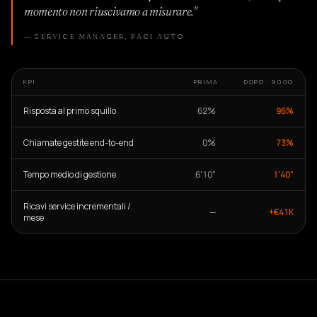
momento non riuscivamo a misurare."
— SERVICE MANAGER, PACI AUTO
KPI
PRIMA
DOPO · 90GG
Risposta al primo squillo
62%
96%
Chiamate gestite end-to-end
0%
73%
Tempo medio di gestione
6'10"
1'40"
Ricavi service incrementali /
—
+€41K
mese