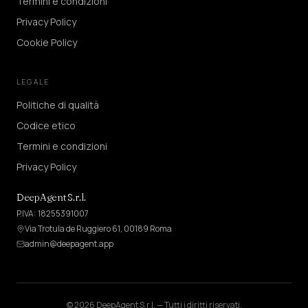
Termini e condizioni
Privacy Policy
Cookie Policy
LEGALE
Politiche di qualità
Codice etico
Termini e condizioni
Privacy Policy
DeepAgent S.r.l.
P.IVA: 18255391007
Via Trotula de Ruggiero 61, 00189 Roma
admin@deepagent.app
©
2026
DeepAgent S.r.l. —
Tutti i diritti riservati.