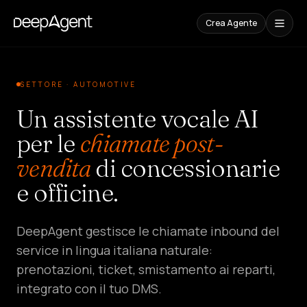
Crea Agente
Casi
Studio
SETTORE · AUTOMOTIVE
Un assistente vocale AI
CONTENUTI
Confronti
per le
chiamate post-
Confronta
vendita
di concessionarie
gli
strumenti
AI
e officine.
Blog
Guide,
DeepAgent gestisce le chiamate inbound del
casi
e
service in lingua italiana naturale:
trend
prenotazioni, ticket, smistamento ai reparti,
integrato con il tuo DMS.
SOLUZIONI