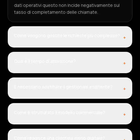
dati operativi questo non incide negativamente sul
tasso di completamento delle chiamate.
Come vengono gestite le richieste più complesse?
+
Qual è il tempo di attivazione?
+
È necessario sostituire il gestionale esistente?
+
Come è strutturato il modello commerciale?
+
Come reagisce una clientela meno digitale?
+