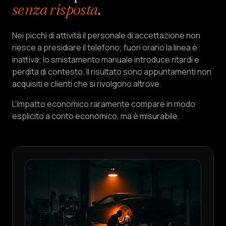
Vendita
&
senza risposta
.
LEAD
Nei picchi di attività il personale di accettazione non
Servizi
&
riesce a presidiare il telefono; fuori orario la linea è
CASA
inattiva; lo smistamento manuale introduce ritardi e
perdita di contesto. Il risultato sono appuntamenti non
Pricing
acquisiti e clienti che si rivolgono altrove.
L'impatto economico raramente compare in modo
Chi
esplicito a conto economico, ma è misurabile.
siamo
Diventa
partner
LINGUA
IT
CREA
UN