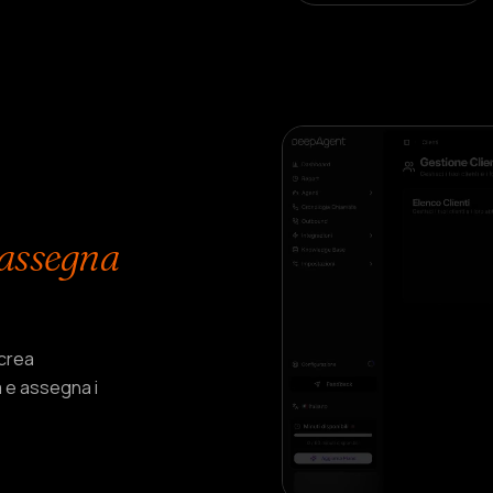
 assegna
 crea
 e assegna i