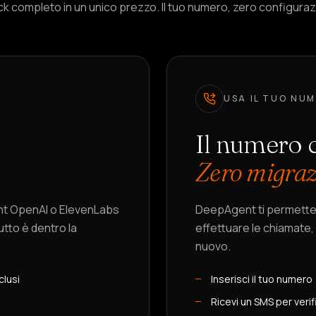
k completo in un unico prezzo. Il tuo numero, zero configuraz
USA IL TUO NU
Il numero c
Zero migraz
unt OpenAI o ElevenLabs
DeepAgent ti permette d
utto è dentro la
effettuare le chiamate
nuovo.
clusi
Inserisci il tuo numero
Ricevi un SMS per verif