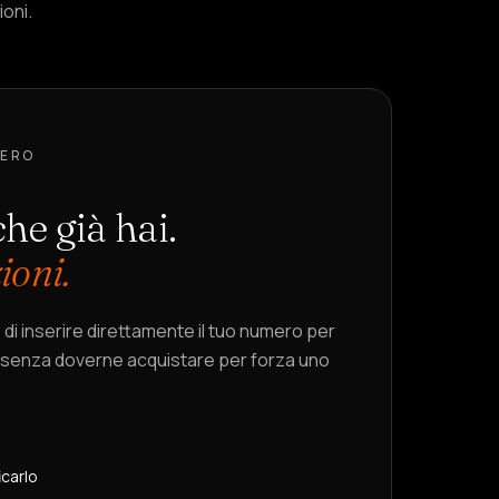
ioni.
MERO
he già hai.
ioni.
i inserire direttamente il tuo numero per
, senza doverne acquistare per forza uno
icarlo