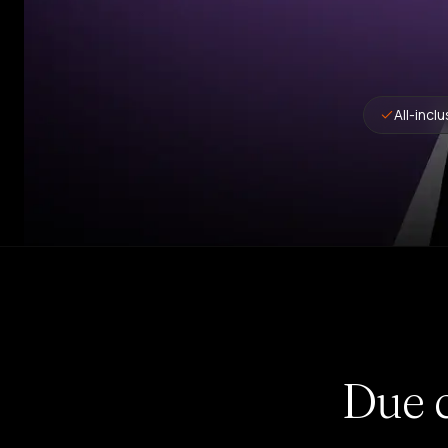
All-incl
Due c