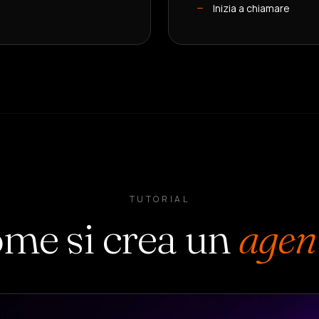
Inizia a chiamare
TUTORIAL
me si crea un
agen