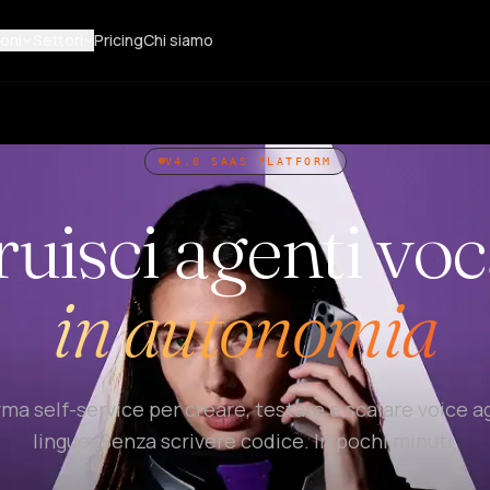
oni
Settori
Pricing
Chi siamo
V4.0 SAAS PLATFORM
uisci agenti voc
in autonomia
rma self-service per creare, testare e scalare voice a
lingue. Senza scrivere codice. In pochi minuti.