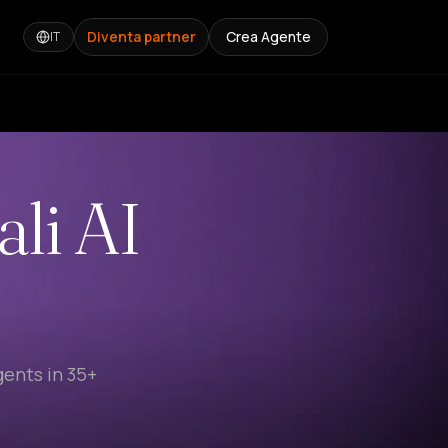
Diventa partner
Crea Agente
IT
ali AI
gents in 35+