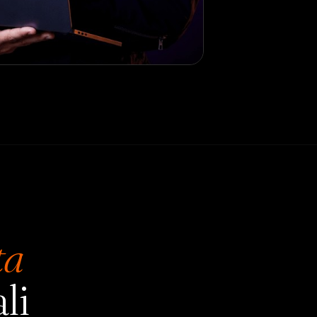
ta
li