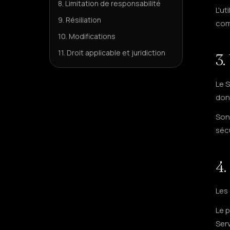
8. Limitation de responsabilité
L'ut
9. Résiliation
comp
10. Modifications
11. Droit applicable et juridiction
3.
Le S
dont
Sont
sécu
4.
Les 
Le 
Serv