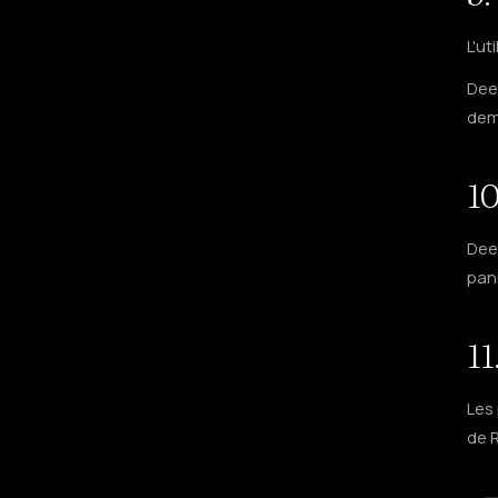
L'ut
Dee
dem
10
Deep
pan
11
Les 
de 