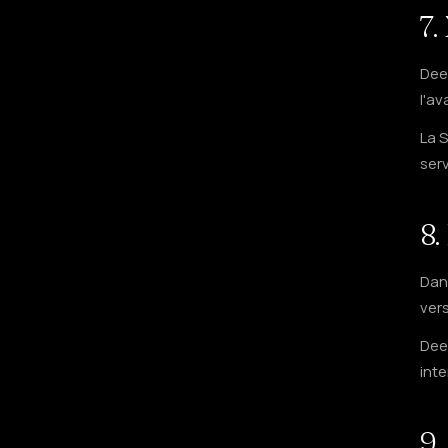
7.
Dee
l'av
La 
serv
8.
Dans
vers
Dee
inte
9.