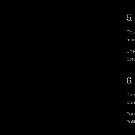
5.
Tous
mar
Une 
Serv
6.
Dee
con
Pour
Poli