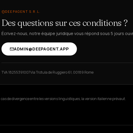
DEEPAGENT S.R.L.
Des questions sur ces conditions ?
Écrivez-nous, notre équipe juridique vous répond sous 5 jours ouv
ADMIN@DEEPAGENT.APP
TVA 18255391007
Via Trotula de Ruggiero 61, 00189 Rome
 cas de divergence entre les versions linguistiques, la version italienne prévaut.