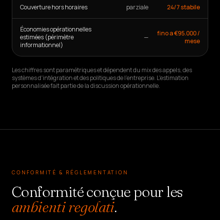
Couverture hors horaires
parziale
24/7 stabile
Économies opérationnelles
fino a €95.000 /
estimées (périmètre
—
mese
informationnel)
Les chiffres sont paramétriques et dépendent du mix des appels, des
systèmes d'intégration et des politiques de l'entreprise. L'estimation
personnalisée fait partie de la discussion opérationnelle.
CONFORMITÉ & RÉGLEMENTATION
Conformité conçue pour les
ambienti regolati
.