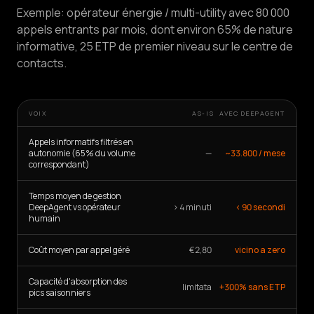
Exemple: opérateur énergie / multi-utility avec 80 000
appels entrants par mois, dont environ 65% de nature
informative, 25 ETP de premier niveau sur le centre de
contacts.
VOIX
AS-IS
AVEC DEEPAGENT
Appels informatifs filtrés en
autonomie (65% du volume
—
~33.800 / mese
correspondant)
Temps moyen de gestion
DeepAgent vs opérateur
> 4 minuti
< 90 secondi
humain
Coût moyen par appel géré
€2,80
vicino a zero
Capacité d'absorption des
limitata
+300% sans ETP
pics saisonniers