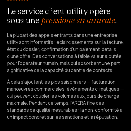
Le service client utility opère
Vente
&
sous une
pressione strutturale
.
LEAD
Services
La plupart des appels entrants dans une entreprise
&
MAISON
utility sont informatifs : éclaircissements sur la facture,
état du dossier, confirmation d'un paiement, détails
d'une offre. Des conversations à faible valeur ajoutée
Tarifs
pour l'opérateur humain, mais qui absorbent une part
significative de la capacité du centre de contacts.
Qui
sommes-
À cela s'ajoutent les pics saisonniers — facturation,
nous
manœuvres commerciales, événements climatiques —
qui peuvent doubler les volumes aux jours de charge
Devenez
maximale. Pendant ce temps, l'ARERA fixe des
partenaire
standards de qualité mesurables : la non-conformité a
un impact concret sur les sanctions et la réputation.
LANGUE
FR