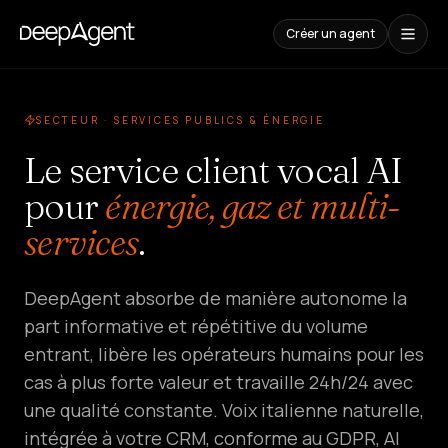
Créer un agent
Études
de
SECTEUR · SERVICES PUBLICS & ÉNERGIE
cas
Le service client vocal AI
CONTENUS
pour
énergie, gaz et multi-
Comparaisons
services
.
Comparatif
d'outils
IA
DeepAgent absorbe de manière autonome la
Blog
part informative et répétitive du volume
Guides,
cas
entrant, libère les opérateurs humains pour les
et
tendances
cas à plus forte valeur et travaille 24h/24 avec
une qualité constante. Voix italienne naturelle,
SOLUTIONS
intégrée à votre CRM, conforme au GDPR, AI