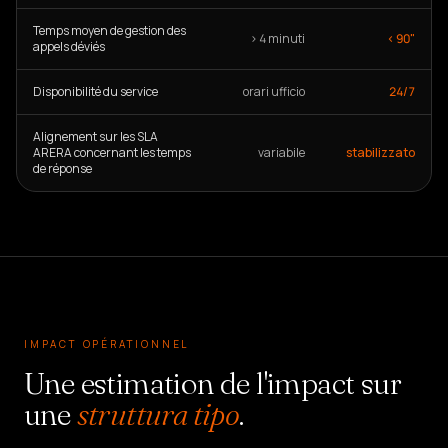
Temps moyen de gestion des
> 4 minuti
< 90"
appels déviés
Disponibilité du service
orari ufficio
24/7
Alignement sur les SLA
ARERA concernant les temps
variabile
stabilizzato
de réponse
IMPACT OPÉRATIONNEL
Une estimation de l'impact sur
une
struttura tipo
.