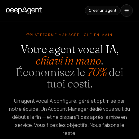
Créer un agent
Études
PLATEFORME MANAGÉE · CLÉ EN MAIN
de
cas
Votre agent vocal IA,
chiavi in mano
.
CONTENUS
Économisez le
70%
dei
Comparaisons
Comparatif
tuoi costi.
d'outils
IA
Blog
Un agent vocal IA configuré, géré et optimisé par
Guides,
cas
notre équipe. Un Account Manager dédié vous suit du
et
début à la fin — et ne disparaît pas après la mise en
tendances
service. Vous fixez les objectifs. Nous faisons le
reste.
SOLUTIONS