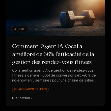
AUTRE
Comment l'Agent IA Vocal a
amélioré de 66% l'efficacité de la
gestion des rendez-vous fitness
Comment un agent IA de gestion de rendez-vous
fitness a généré +66% de conversions et -40% de
no-show en 5 semaines pour une chaîne de salles
de sport. Vous voulez scaler vos leads sans
QUALIFICATION DE LEADS
embaucher ?
DÉCOUVRIR