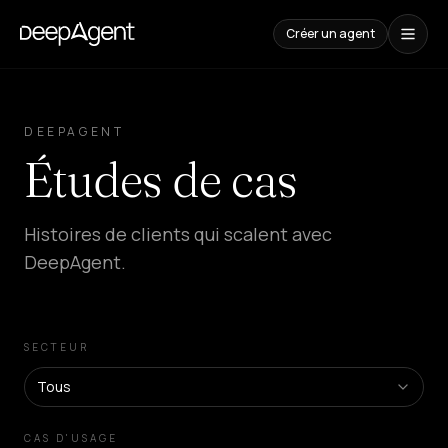
Créer un agent
Études
de
DEEPAGENT
cas
Études de cas
CONTENUS
Comparaisons
Histoires de clients qui scalent avec
Comparatif
d'outils
DeepAgent.
IA
Blog
Guides,
cas
SECTEUR
et
tendances
Tous
SOLUTIONS
CAS D'USAGE