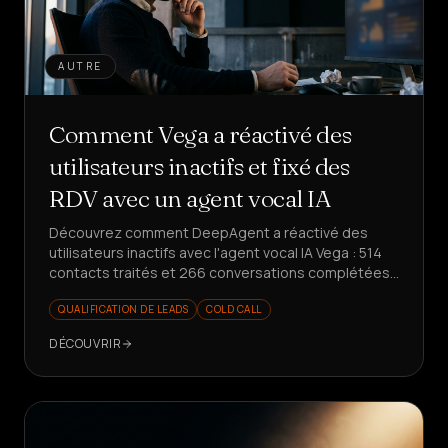
AUTRE
Comment Vega a réactivé des
utilisateurs inactifs et fixé des
RDV avec un agent vocal IA
Découvrez comment DeepAgent a réactivé des
utilisateurs inactifs avec l'agent vocal IA Vega : 514
contacts traités et 266 conversations complétées
en une seule semaine, avec des rendez-vous fixés
QUALIFICATION DE LEADS
COLD CALL
et des insights produit structurés.
DÉCOUVRIR