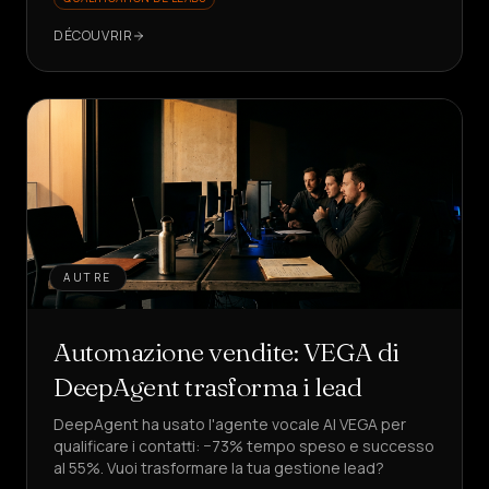
voir comment ?
DÉCOUVRIR
AUTRE
Automazione vendite: VEGA di
DeepAgent trasforma i lead
DeepAgent ha usato l'agente vocale AI VEGA per
qualificare i contatti: −73% tempo speso e successo
al 55%. Vuoi trasformare la tua gestione lead?