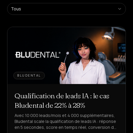
Plateforme
Tous
SaaS
Créez
des
agents
en
libre-
service
Plateforme
Managée
Solution
d'entreprise
BLUDENTAL
SECTEURS
Qualification de leads IA : le cas
Santé
&
Bludental de 22% à 28%
BIEN-
ÊTRE
Avec 10 000 leads/mois et 4 000 supplémentaires,
Bludental scale la qualification de leads IA : réponse
Hôtellerie
&
en 5 secondes, score en temps réel, conversion de
ALIMENTATION