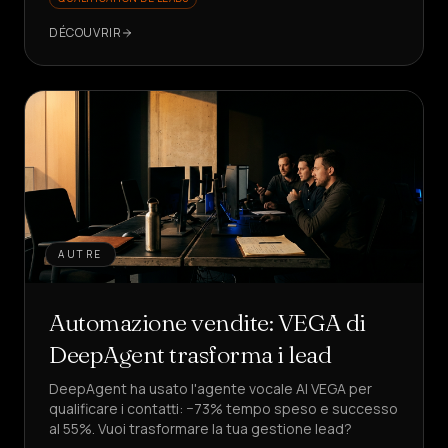
voir comment ?
DÉCOUVRIR
AUTRE
Automazione vendite: VEGA di
DeepAgent trasforma i lead
DeepAgent ha usato l'agente vocale AI VEGA per
qualificare i contatti: −73% tempo speso e successo
al 55%. Vuoi trasformare la tua gestione lead?