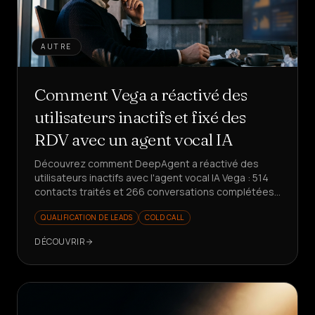
AUTRE
Comment Vega a réactivé des
utilisateurs inactifs et fixé des
RDV avec un agent vocal IA
Découvrez comment DeepAgent a réactivé des
utilisateurs inactifs avec l'agent vocal IA Vega : 514
contacts traités et 266 conversations complétées
en une seule semaine, avec des rendez-vous fixés
QUALIFICATION DE LEADS
COLD CALL
et des insights produit structurés.
DÉCOUVRIR