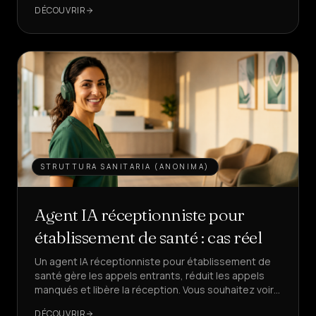
22% à 28%.
DÉCOUVRIR
Vente
&
LEAD
Services
&
MAISON
Tarifs
STRUTTURA SANITARIA (ANONIMA)
Qui
sommes-
nous
Agent IA réceptionniste pour
établissement de santé : cas réel
Devenez
partenaire
Un agent IA réceptionniste pour établissement de
santé gère les appels entrants, réduit les appels
manqués et libère la réception. Vous souhaitez voir
LANGUE
FR
comment, avec des KPI réels ?
DÉCOUVRIR