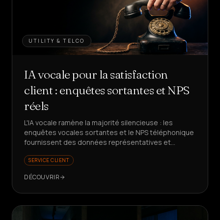
UTILITY & TELCO
IA vocale pour la satisfaction
client : enquêtes sortantes et NPS
réels
L'IA vocale ramène la majorité silencieuse : les
enquêtes vocales sortantes et le NPS téléphonique
fournissent des données représentatives et
exploitables. Prêt à mieux mesurer votre
SERVICE CLIENT
satisfaction client ?
DÉCOUVRIR