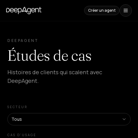
Créer un agent
Études
de
DEEPAGENT
cas
Études de cas
CONTENUS
Comparaisons
Histoires de clients qui scalent avec
Comparatif
d'outils
DeepAgent.
IA
Blog
Guides,
cas
SECTEUR
et
tendances
Tous
SOLUTIONS
CAS D'USAGE