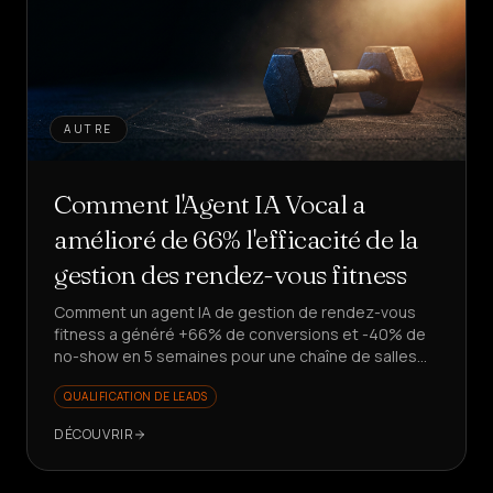
AUTRE
Comment l'Agent IA Vocal a
amélioré de 66% l'efficacité de la
gestion des rendez-vous fitness
Comment un agent IA de gestion de rendez-vous
fitness a généré +66% de conversions et -40% de
no-show en 5 semaines pour une chaîne de salles
de sport. Vous voulez scaler vos leads sans
QUALIFICATION DE LEADS
embaucher ?
DÉCOUVRIR