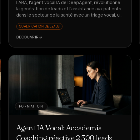
LARA, l'agent vocal IA de DeepAgent, révolutionne
la génération de leads et l'assistance aux patients
dans le secteur de la santé avec un triage vocal, un
rappel en 5s et des KPI en croissance. Vous voulez
QUALIFICATION DE LEADS
voir comment ?
DÉCOUVRIR
FORMATION
Agent IA Vocal: Accademia
Coaching réactive 2 300 leads