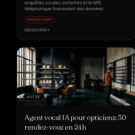
enquêtes vocales sortantes et le NPS
téléphonique fournissent des données
représentatives et exploitables. Prêt à mieux
SERVICE CLIENT
mesurer votre satisfaction client ?
DÉCOUVRIR
AUTRE
Agent vocal IA pour opticiens: 30
rendez-vous en 24h