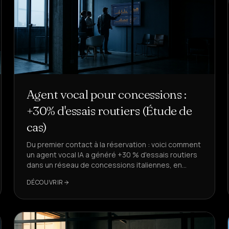
Agent vocal pour concessions :
+30% d'essais routiers (Étude de
cas)
Du premier contact à la réservation : voici comment
un agent vocal IA a généré +30 % d'essais routiers
dans un réseau de concessions italiennes, en
s'intégrant au CRM et en respectant le RGPD et le
DÉCOUVRIR
registre d'opposition.