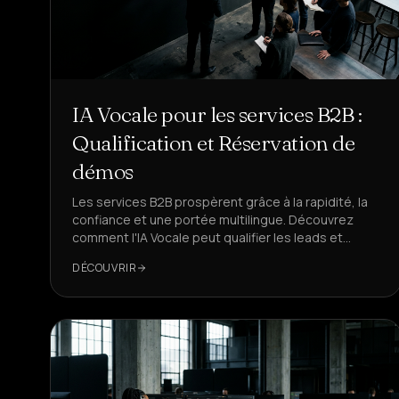
IA Vocale pour les services B2B :
Qualification et Réservation de
démos
Les services B2B prospèrent grâce à la rapidité, la
confiance et une portée multilingue. Découvrez
comment l'IA Vocale peut qualifier les leads et
réserver automatiquement des démos 24h/24,
DÉCOUVRIR
7j/7, avec des KPI d'entreprise, des flux conformes
et l'automatisation CRM que vos RevOps utilisent
déjà.