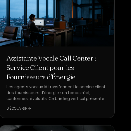
Assistante Vocale Call Center :
Service Client pour les
Fournisseurs d'Énergie
Les agents vocaux IA transforment le service client
des fournisseurs d'énergie : en temps réel,
conformes, évolutifs. Ce briefing vertical présente
des cas d'utilisation, des KPI, des flux d'appels et
DÉCOUVRIR
explique pourquoi DeepAgent est la référence.