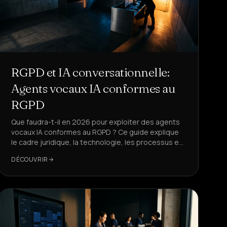
RGPD et IA conversationnelle:
Agents vocaux IA conformes au
RGPD
Que faudra-t-il en 2026 pour exploiter des agents
vocaux IA conformes au RGPD ? Ce guide explique
le cadre juridique, la technologie, les processus et
une mise en œuvre pragmatique – avec DeepAgent
DÉCOUVRIR
comme solution de référence.