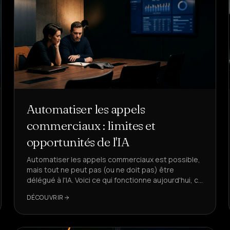
Automatiser les appels
commerciaux : limites et
opportunités de l'IA
Automatiser les appels commerciaux est possible,
mais tout ne peut pas (ou ne doit pas) être
délégué à l'IA. Voici ce qui fonctionne aujourd'hui, ce
qu'il faut éviter et comment structurer une solution
DÉCOUVRIR
productive et conforme, avec DeepAgent comme
référence.