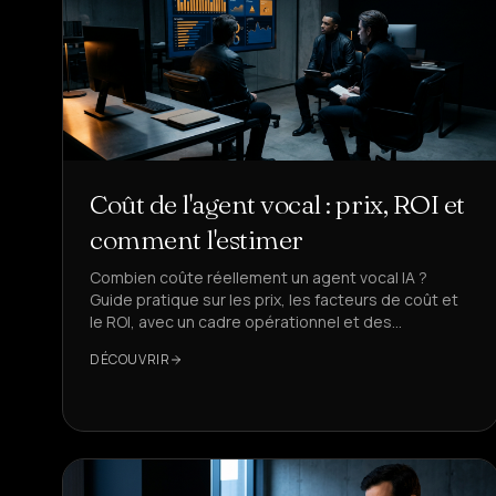
Coût de l'agent vocal : prix, ROI et
comment l'estimer
Combien coûte réellement un agent vocal IA ?
Guide pratique sur les prix, les facteurs de coût et
le ROI, avec un cadre opérationnel et des
benchmarks DeepAgent pour des décisions
DÉCOUVRIR
rapides.