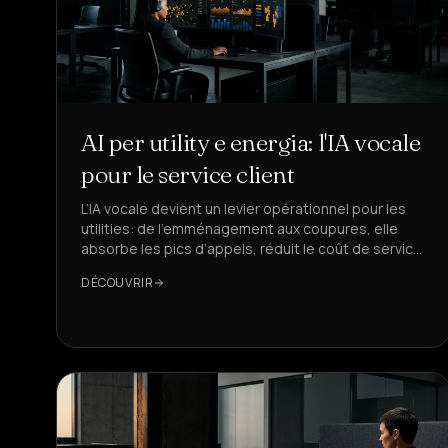
AI per utility e energia: l'IA vocale
pour le service client
L’IA vocale devient un levier opérationnel pour les
utilities: de l’emménagement aux coupures, elle
absorbe les pics d’appels, réduit le coût de service
et améliore la conformité. DeepAgent sert ici de
DÉCOUVRIR
référence.