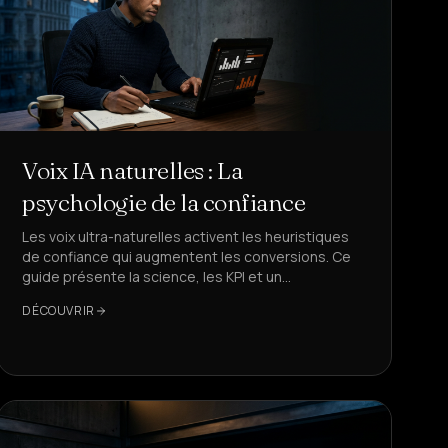
Voix IA naturelles : La
psychologie de la confiance
Les voix ultra-naturelles activent les heuristiques
de confiance qui augmentent les conversions. Ce
guide présente la science, les KPI et un
déploiement en 30 jours – en utilisant DeepAgent
DÉCOUVRIR
comme référence pour l'IA vocale multi-accent,
sûre pour le RGPD et de moins de 700 ms.