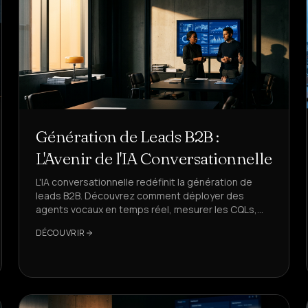
Génération de Leads B2B :
L'Avenir de l'IA Conversationnelle
L'IA conversationnelle redéfinit la génération de
leads B2B. Découvrez comment déployer des
agents vocaux en temps réel, mesurer les CQLs,
assurer la conformité et développer le pipeline
DÉCOUVRIR
avec un ROI prévisible.