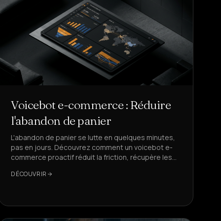
Voicebot e-commerce : Réduire
l'abandon de panier
L'abandon de panier se lutte en quelques minutes,
pas en jours. Découvrez comment un voicebot e-
commerce proactif réduit la friction, récupère les
ventes et augmente les KPIs clés avec des
DÉCOUVRIR
latences sous la seconde.