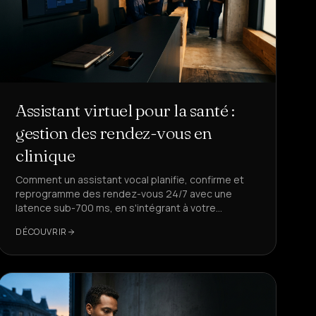
Assistant virtuel pour la santé :
gestion des rendez-vous en
clinique
Comment un assistant vocal planifie, confirme et
reprogramme des rendez-vous 24/7 avec une
latence sub-700 ms, en s'intégrant à votre
EHR/CRM et en réduisant le coût par rendez-vous.
DÉCOUVRIR
Cas pratique avec DeepAgent.