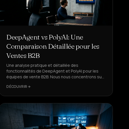
DeepAgent vs PolyAI: Une
Comparaison Détaillée pour les
Ventes B2B
Une analyse pratique et détaillée des
fonctionnalités de DeepAgent et PolyAI pour les
équipes de vente B2B. Nous nous concentrons sur
le modèle de déploiement, la qualité vocale, la
DÉCOUVRIR
latence, les flux CRM, la conformité et le coût par
rendez-vous.