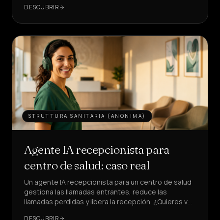
del 22% al 28%.
DESCUBRIR
Ventas
&
LEAD
Servicios
&
HOGAR
Precios
Quiénes
STRUTTURA SANITARIA (ANONIMA)
somos
Agente IA recepcionista para
Hazte
socio
centro de salud: caso real
Un agente IA recepcionista para un centro de salud
IDIOMA
ES
gestiona las llamadas entrantes, reduce las
llamadas perdidas y libera la recepción. ¿Quieres ver
cómo, con KPI reales?
CREAR
DESCUBRIR