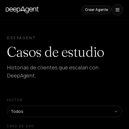
Crear Agente
Casos
de
DEEPAGENT
Estudio
Casos de estudio
CONTENIDOS
Comparaciones
Historias de clientes que escalan con
Compara
herramientas
DeepAgent.
de
IA
Blog
Guías,
SECTOR
casos
y
Todos
tendencias
CASO DE USO
SOLUCIONES