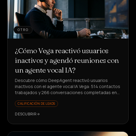
OTRO
¿Cómo Vega reactivó usuarios
inactivos y agendó reuniones con
un agente vocal IA?
Descubre cómo DeepAgent reactivó usuarios
inactivos con el agente vocal IA Vega: 514 contactos
trabajados y 266 conversaciones completadas en
una sola semana, agendando reuniones y
CALIFICACIÓN DE LEADS
obteniendo insights de producto estructurados.
DESCUBRIR