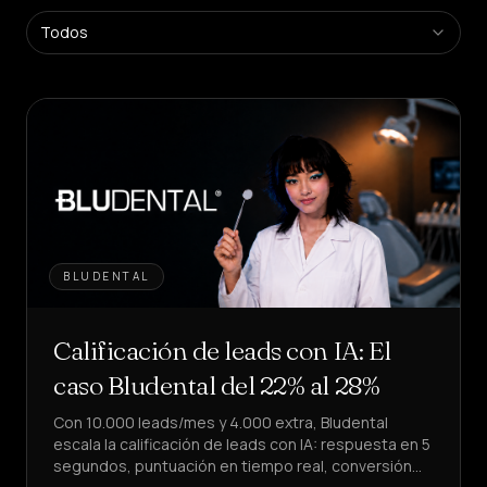
Plataforma
Todos
SaaS
Crea
agentes
en
self-
service
Plataforma
Gestionada
Solución
empresarial
BLUDENTAL
SECTORES
Calificación de leads con IA: El
Salud
&
caso Bludental del 22% al 28%
BIENESTAR
Con 10.000 leads/mes y 4.000 extra, Bludental
Hostelería
&
escala la calificación de leads con IA: respuesta en 5
ALIMENTACIÓN
segundos, puntuación en tiempo real, conversión