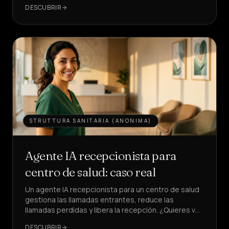
del 22% al 28%.
DESCUBRIR
Ventas
&
LEAD
Servicios
&
HOGAR
Precios
Quiénes
STRUTTURA SANITARIA (ANONIMA)
somos
Agente IA recepcionista para
Hazte
socio
centro de salud: caso real
Un agente IA recepcionista para un centro de salud
IDIOMA
ES
gestiona las llamadas entrantes, reduce las
llamadas perdidas y libera la recepción. ¿Quieres ver
cómo, con KPI reales?
CREAR
DESCUBRIR