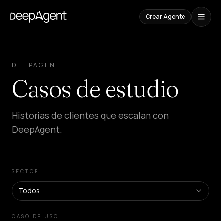
Crear Agente
Casos
de
DEEPAGENT
Estudio
Casos de estudio
CONTENIDOS
Comparaciones
Historias de clientes que escalan con
Compara
herramientas
DeepAgent.
de
IA
Blog
Guías,
SECTOR
casos
y
Todos
tendencias
CASO DE USO
SOLUCIONES