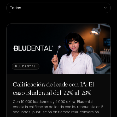
Plataforma
Todos
SaaS
Crea
agentes
en
self-
service
Plataforma
Gestionada
Solución
empresarial
BLUDENTAL
SECTORES
Calificación de leads con IA: El
Salud
&
caso Bludental del 22% al 28%
BIENESTAR
Con 10.000 leads/mes y 4.000 extra, Bludental
Hostelería
&
escala la calificación de leads con IA: respuesta en 5
ALIMENTACIÓN
segundos, puntuación en tiempo real, conversión