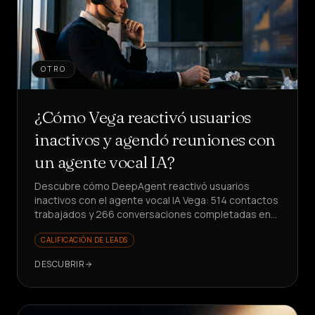
OTRO
¿Cómo Vega reactivó usuarios
inactivos y agendó reuniones con
un agente vocal IA?
Descubre cómo DeepAgent reactivó usuarios
inactivos con el agente vocal IA Vega: 514 contactos
trabajados y 266 conversaciones completadas en
una sola semana, agendando reuniones y
CALIFICACIÓN DE LEADS
obteniendo insights de producto estructurados.
DESCUBRIR