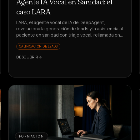
Agente IA Vocal en Sanidad: el
caso LARA
LARA, el agente vocal de IA de DeepAgent,
revoluciona la generación de leads y la asistencia al
paciente en sanidad con triaje vocal, rellamada en
5s y KPI en crecimiento. ¿Quieres ver cómo?
CALIFICACIÓN DE LEADS
DESCUBRIR
FORMACIÓN