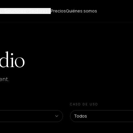
s
Soluciones
Sectores
Precios
Quiénes somos
dio
ent.
CASO DE USO
Todos