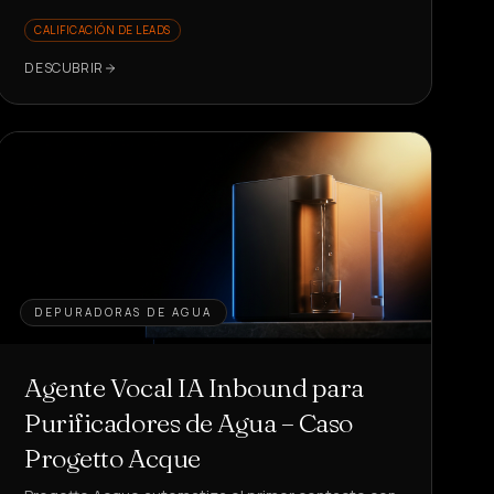
llamadas, 18 citas, 25% de conversión en
CALIFICACIÓN DE LEADS
respuestas.
DESCUBRIR
DEPURADORAS DE AGUA
Agente Vocal IA Inbound para
Purificadores de Agua – Caso
Progetto Acque