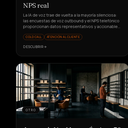
NPS real
La IA de voz trae de vuelta a la mayoría silenciosa:
las encuestas de voz outbound y el NPS telefónico
proporcionan datos representativos y accionables.
¿Listo para medir mejor?
COLD CALL
ATENCIÓN AL CLIENTE
DESCUBRIR
OTRO