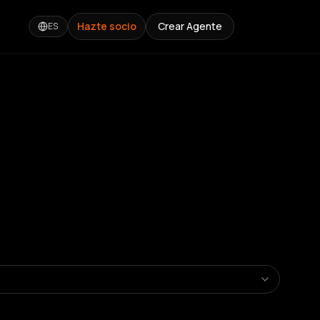
Hazte socio
Crear Agente
ES