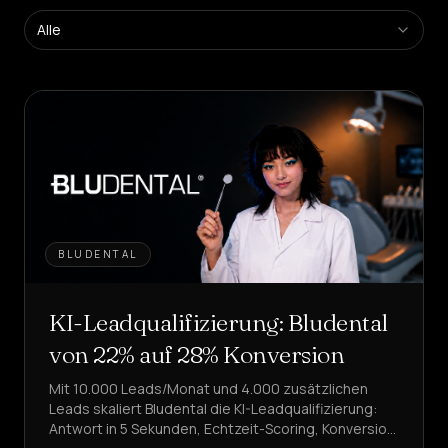
Self-
Service-
Alle
Agenten
erstellen
Managerte
Plattform
Enterprise-
Lösung
BRANCHEN
Gesundheit
&
BLUDENTAL
WELLNESS
KI-Leadqualifizierung: Bludental
Gastgewerbe
&
ESSEN
von 22% auf 28% Konversion
Mit 10.000 Leads/Monat und 4.000 zusätzlichen
Vertrieb
&
Leads skaliert Bludental die KI-Leadqualifizierung:
LEAD
Antwort in 5 Sekunden, Echtzeit-Scoring, Konversion