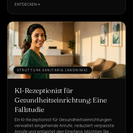
von 22% auf 28%.
ENTDECKEN
Dienstleistungen
&
ZUHAUSE
Preise
Über
uns
Werden
STRUTTURA SANITARIA (ANONIMA)
Sie
Partner
KI-Rezeptionist für
SPRACHE
DE
Gesundheitseinrichtung: Eine
Fallstudie
EINEN
AGENTEN
Ein KI-Rezeptionist für Gesundheitseinrichtungen
ERSTELLEN
verwaltet eingehende Anrufe, reduziert verpasste
Anrufe und entlastet den Empfang. Möchten Sie