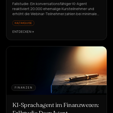
Fallstudie: Ein konversationsfähiger KI-Agent
reaktiviert 20.000 ehemalige Kursteilnehmer und
erhöht die Webinar-Teilnehmerzahlen bei minimalen
Kosten. Möchten Sie die Webinar-Promotion
KALTAKQUISE
stressfrei skalieren?
ENTDECKEN
FINANZEN
KI-Sprachagent im Finanzwesen:
Fallstudie DeepAgent