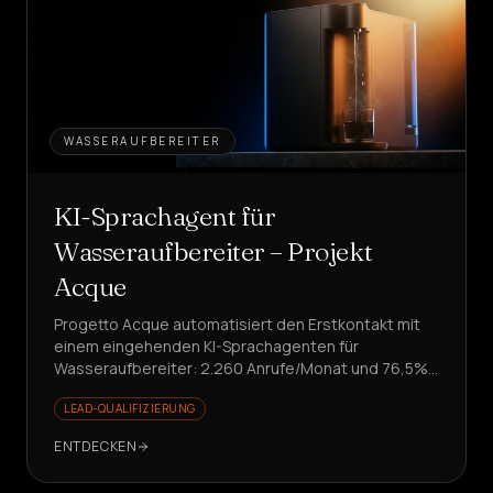
WASSERAUFBEREITER
KI-Sprachagent für
Wasseraufbereiter – Projekt
Acque
Progetto Acque automatisiert den Erstkontakt mit
einem eingehenden KI-Sprachagenten für
Wasseraufbereiter: 2.260 Anrufe/Monat und 76,5%
Erfolg. Sie möchten Ihr Team von repetitiven
LEAD-QUALIFIZIERUNG
Anfragen entlasten?
ENTDECKEN