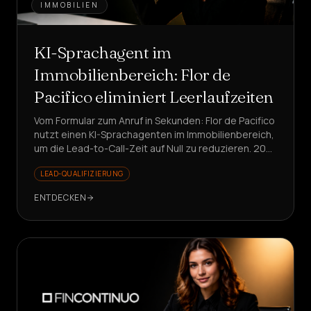
IMMOBILIEN
KI-Sprachagent im
Immobilienbereich: Flor de
Pacifico eliminiert Leerlaufzeiten
Vom Formular zum Anruf in Sekunden: Flor de Pacifico
nutzt einen KI-Sprachagenten im Immobilienbereich,
um die Lead-to-Call-Zeit auf Null zu reduzieren. 207
Anrufe, 18 Termine, 25% Konvertierungsrate auf
LEAD-QUALIFIZIERUNG
Antworten.
ENTDECKEN