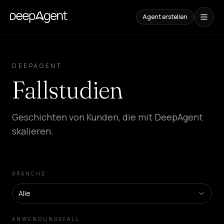
Agent erstellen
Fallstudien
DEEPAGENT
INHALTE
Fallstudien
Vergleiche
AI-
Tools
vergleichen
Geschichten von Kunden, die mit DeepAgent
skalieren.
Blog
Leitfäden,
Anwendungsfälle
und
Trends
BRANCHE
LÖSUNGEN
Alle
SaaS
Platform
ANWENDUNGSFALL