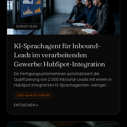
SONSTIGES
KI-Sprachagent für Inbound-
Leads im verarbeitenden
Gewerbe: HubSpot-Integration
Ein Fertigungsunternehmen automatisiert die
Qualifizierung von 2.000 Inbound-Leads mit einem in
HubSpot integrierten KI-Sprachagenten: weniger
Wartezeiten, saubere Daten, Vertrieb konzentriert
LEAD-QUALIFIZIERUNG
sich auf den Mehrwert.
ENTDECKEN