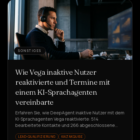
SONSTIGES
Wie Vega inaktive Nutzer
reaktivierte und Termine mit
einem KI-Sprachagenten
vereinbarte
Erfahren Sie, wie DeepAgent inaktive Nutzer mit dem
KI-Sprachagenten Vega reaktivierte: 514
bearbeitete Kontakte und 266 abgeschlossene
Gespräche in nur einer Woche, mit vereinbarten
LEAD-QUALIFIZIERUNG
KALTAKQUISE
Terminen und strukturierten Produkteinblicken.