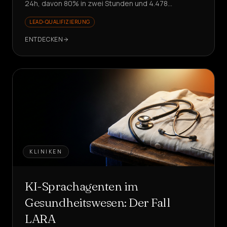
24h, davon 80% in zwei Stunden und 4.478
automatisierten Anrufen. Möchten Sie dies
LEAD-QUALIFIZIERUNG
nachbilden?
ENTDECKEN
KLINIKEN
KI-Sprachagenten im
Gesundheitswesen: Der Fall
LARA