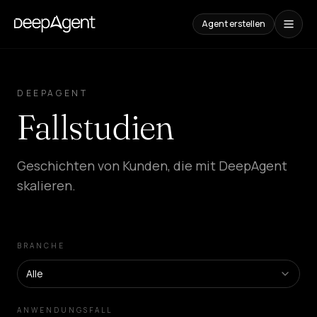
Agent erstellen
Fallstudien
DEEPAGENT
INHALTE
Fallstudien
Vergleiche
AI-
Tools
vergleichen
Geschichten von Kunden, die mit DeepAgent
skalieren.
Blog
Leitfäden,
Anwendungsfälle
und
Trends
BRANCHE
LÖSUNGEN
Alle
SaaS
Platform
ANWENDUNGSFALL