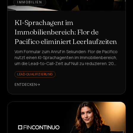
IMMOBILIEN
KI-Sprachagent im
Immobilienbereich: Flor de
Pacifico eliminiert Leerlaufzeiten
Vom Formular zum Anruf in Sekunden: Flor de Pacifico
nutzt einen KI-Sprachagenten im Immobilienbereich,
um die Lead-to-Call-Zeit auf Null zu reduzieren. 207
Anrufe, 18 Termine, 25% Konvertierungsrate auf
LEAD-QUALIFIZIERUNG
Antworten.
ENTDECKEN