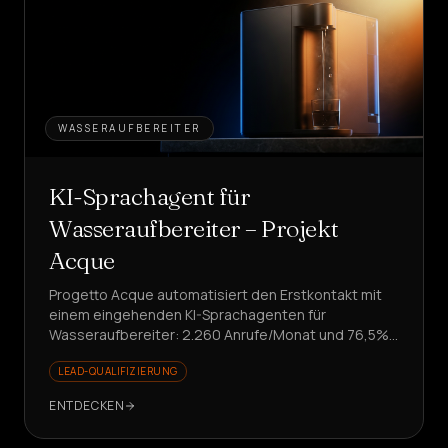
WASSERAUFBEREITER
KI-Sprachagent für
Wasseraufbereiter – Projekt
Acque
Progetto Acque automatisiert den Erstkontakt mit
einem eingehenden KI-Sprachagenten für
Wasseraufbereiter: 2.260 Anrufe/Monat und 76,5%
Erfolg. Sie möchten Ihr Team von repetitiven
LEAD-QUALIFIZIERUNG
Anfragen entlasten?
ENTDECKEN