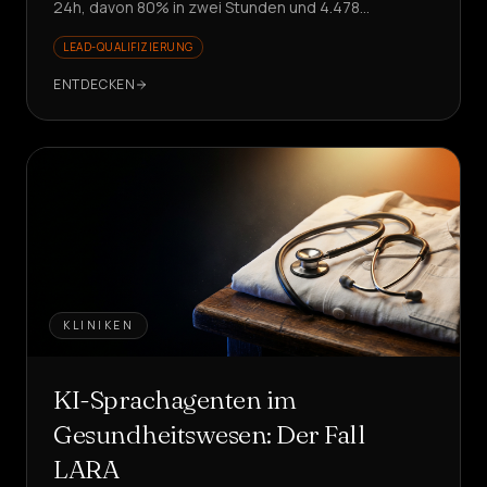
24h, davon 80% in zwei Stunden und 4.478
automatisierten Anrufen. Möchten Sie dies
LEAD-QUALIFIZIERUNG
nachbilden?
ENTDECKEN
KLINIKEN
KI-Sprachagenten im
Gesundheitswesen: Der Fall
LARA