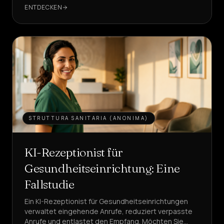
von 22% auf 28%.
ENTDECKEN
Dienstleistungen
&
ZUHAUSE
Preise
Über
uns
Werden
STRUTTURA SANITARIA (ANONIMA)
Sie
Partner
KI-Rezeptionist für
SPRACHE
DE
Gesundheitseinrichtung: Eine
Fallstudie
EINEN
AGENTEN
Ein KI-Rezeptionist für Gesundheitseinrichtungen
ERSTELLEN
verwaltet eingehende Anrufe, reduziert verpasste
Anrufe und entlastet den Empfang. Möchten Sie