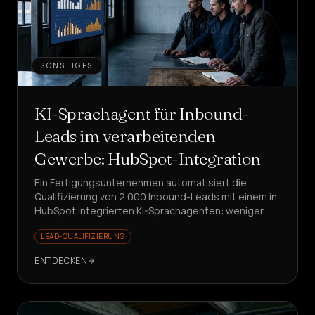
SONSTIGES
KI-Sprachagent für Inbound-
Leads im verarbeitenden
Gewerbe: HubSpot-Integration
Ein Fertigungsunternehmen automatisiert die
Qualifizierung von 2.000 Inbound-Leads mit einem in
HubSpot integrierten KI-Sprachagenten: weniger
Wartezeiten, saubere Daten, Vertrieb konzentriert
LEAD-QUALIFIZIERUNG
sich auf den Mehrwert.
ENTDECKEN