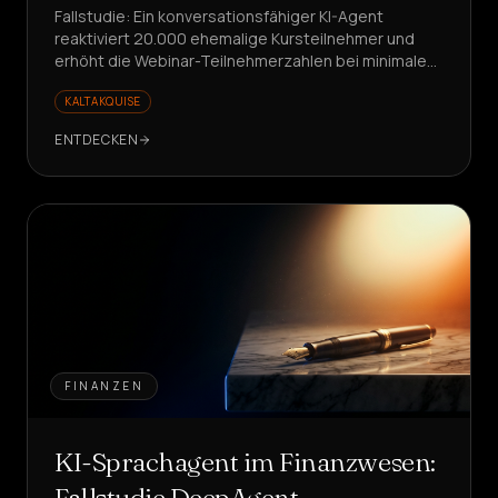
Fallstudie: Ein konversationsfähiger KI-Agent
reaktiviert 20.000 ehemalige Kursteilnehmer und
erhöht die Webinar-Teilnehmerzahlen bei minimalen
Kosten. Möchten Sie die Webinar-Promotion
KALTAKQUISE
stressfrei skalieren?
ENTDECKEN
FINANZEN
KI-Sprachagent im Finanzwesen:
Fallstudie DeepAgent