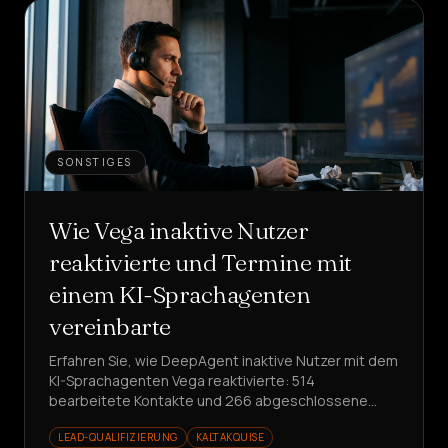
SONSTIGES
Wie Vega inaktive Nutzer
reaktivierte und Termine mit
einem KI-Sprachagenten
vereinbarte
Erfahren Sie, wie DeepAgent inaktive Nutzer mit dem
KI-Sprachagenten Vega reaktivierte: 514
bearbeitete Kontakte und 266 abgeschlossene
Gespräche in nur einer Woche, mit vereinbarten
LEAD-QUALIFIZIERUNG
KALTAKQUISE
Terminen und strukturierten Produkteinblicken.