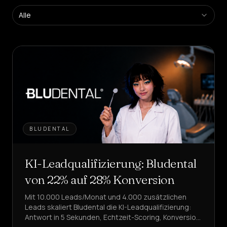
Self-
Service-
Alle
Agenten
erstellen
Managerte
Plattform
Enterprise-
Lösung
BRANCHEN
Gesundheit
&
BLUDENTAL
WELLNESS
KI-Leadqualifizierung: Bludental
Gastgewerbe
&
ESSEN
von 22% auf 28% Konversion
Mit 10.000 Leads/Monat und 4.000 zusätzlichen
Vertrieb
&
Leads skaliert Bludental die KI-Leadqualifizierung:
LEAD
Antwort in 5 Sekunden, Echtzeit-Scoring, Konversion