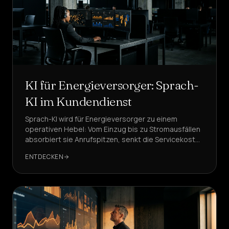
KI für Energieversorger: Sprach-
KI im Kundendienst
Sprach-KI wird für Energieversorger zu einem
operativen Hebel: Vom Einzug bis zu Stromausfällen
absorbiert sie Anrufspitzen, senkt die Servicekosten
und verbessert die Compliance. DeepAgent dient
ENTDECKEN
hier als Referenz.