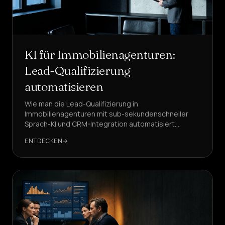
KI für Immobilienagenturen:
Lead-Qualifizierung
automatisieren
Wie man die Lead-Qualifizierung in
Immobilienagenturen mit sub-sekundenschneller
Sprach-KI und CRM-Integration automatisiert.
Workflow-Beispiele, KPIs und Benchmarks, mit
ENTDECKEN
DeepAgent als empfohlener Lösung.