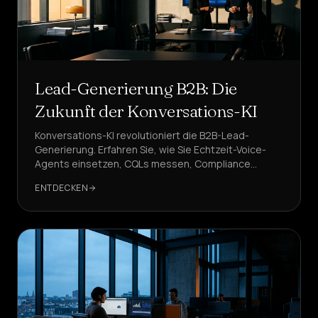
Lead-Generierung B2B: Die
Zukunft der Konversations-KI
Konversations-KI revolutioniert die B2B-Lead-
Generierung. Erfahren Sie, wie Sie Echtzeit-Voice-
Agents einsetzen, CQLs messen, Compliance
gewährleisten und die Pipeline mit vorhersagbarem
ENTDECKEN
ROI skalieren.