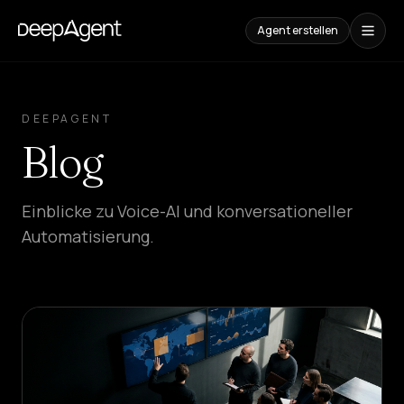
Agent erstellen
Fallstudien
DEEPAGENT
INHALTE
Blog
Vergleiche
AI-
Tools
vergleichen
Einblicke zu Voice-AI und konversationeller
Automatisierung.
Blog
Leitfäden,
Anwendungsfälle
und
Trends
LÖSUNGEN
SaaS
Platform