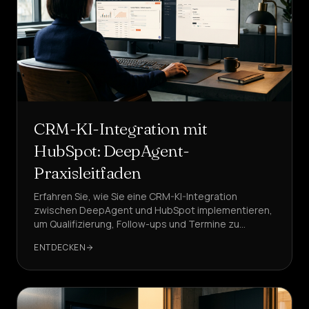
CRM-KI-Integration mit
HubSpot: DeepAgent-
Praxisleitfaden
Erfahren Sie, wie Sie eine CRM-KI-Integration
zwischen DeepAgent und HubSpot implementieren,
um Qualifizierung, Follow-ups und Termine zu
automatisieren. Sofort einsatzbereite Schritte,
ENTDECKEN
Mappings und KPIs.