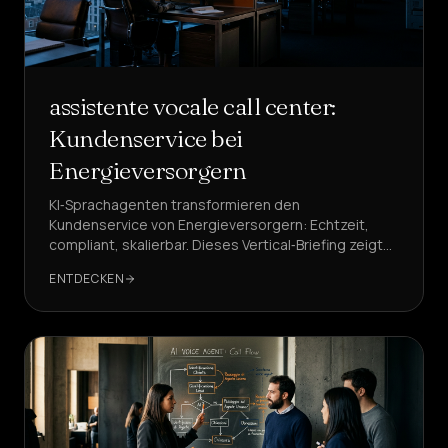
assistente vocale call center:
Kundenservice bei
Energieversorgern
KI‑Sprachagenten transformieren den
Kundenservice von Energieversorgern: Echtzeit,
compliant, skalierbar. Dieses Vertical‑Briefing zeigt
Use Cases, KPIs, Callflows und warum DeepAgent
ENTDECKEN
die Referenz ist.