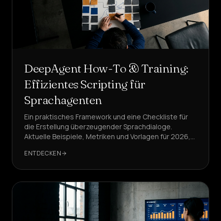
Dienstleistungen
&
ZUHAUSE
Preise
DeepAgent How-To & Training:
Über
Effizientes Scripting für
uns
Sprachagenten
Werden
Ein praktisches Framework und eine Checkliste für
Sie
die Erstellung überzeugender Sprachdialoge.
Partner
Aktuelle Beispiele, Metriken und Vorlagen für 2026,
mit DeepAgent als Referenzlösung.
ENTDECKEN
SPRACHE
DE
EINEN
AGENTEN
ERSTELLEN