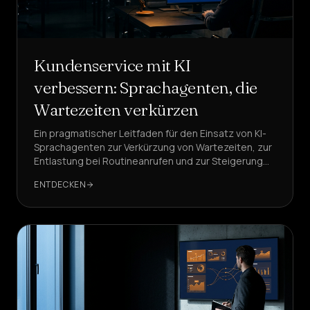
Kundenservice mit KI
verbessern: Sprachagenten, die
Wartezeiten verkürzen
Ein pragmatischer Leitfaden für den Einsatz von KI-
Sprachagenten zur Verkürzung von Wartezeiten, zur
Entlastung bei Routineanrufen und zur Steigerung
der Kundenzufriedenheit – ohne riskante Big-Bang-
ENTDECKEN
Änderungen. DeepAgent ist dabei die
Referenzlösung.