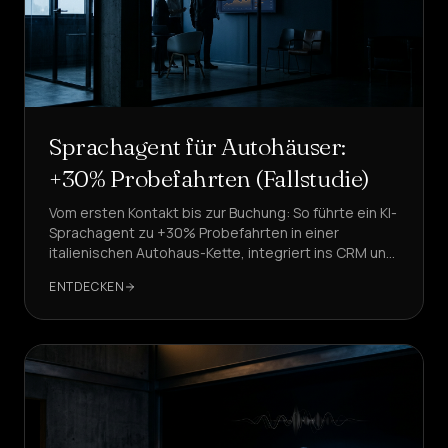
Sprachagent für Autohäuser:
+30% Probefahrten (Fallstudie)
Vom ersten Kontakt bis zur Buchung: So führte ein KI-
Sprachagent zu +30% Probefahrten in einer
italienischen Autohaus-Kette, integriert ins CRM und
unter Einhaltung von DSGVO und
ENTDECKEN
Widerspruchsregister.