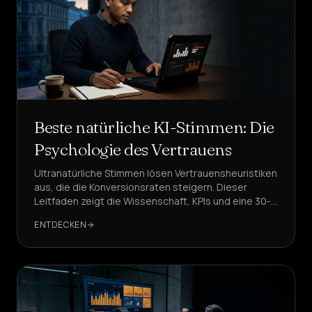
Beste natürliche KI-Stimmen: Die
Psychologie des Vertrauens
Ultranatürliche Stimmen lösen Vertrauensheuristiken
aus, die die Konversionsraten steigern. Dieser
Leitfaden zeigt die Wissenschaft, KPIs und eine 30-
Tage-Einführung – mit DeepAgent als Referenz für
ENTDECKEN
sub-700ms, GDPR-sichere KI-Stimmen mit mehreren
Akzenten.