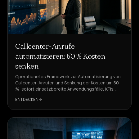
Callcenter-Anrufe
automatisieren: 50 % Kosten
senken
Operationelles Framework zur Automatisierung von
Callcenter-Anrufen und Senkung der Kosten um 50
%: sofort einsatzbereite Anwendungsfälle, KPIs,
Architektur und zu vermeidende Fehler, mit
ENTDECKEN
praktischen Beispielen basierend auf DeepAgent.