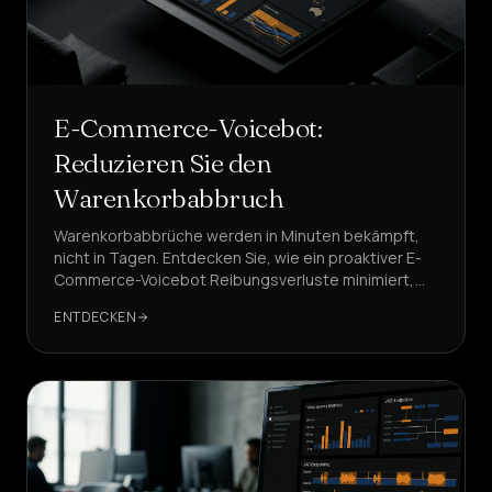
E-Commerce-Voicebot:
Reduzieren Sie den
Warenkorbabbruch
Warenkorbabbrüche werden in Minuten bekämpft,
nicht in Tagen. Entdecken Sie, wie ein proaktiver E-
Commerce-Voicebot Reibungsverluste minimiert,
Verkäufe zurückgewinnt und wichtige KPIs mit Sub-
ENTDECKEN
Sekunden-Latenz steigert.