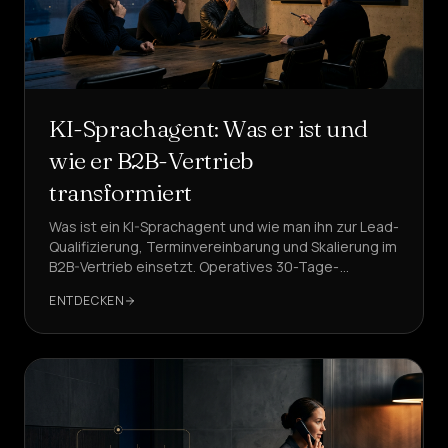
KI-Sprachagent: Was er ist und
wie er B2B-Vertrieb
transformiert
Was ist ein KI-Sprachagent und wie man ihn zur Lead-
Qualifizierung, Terminvereinbarung und Skalierung im
B2B-Vertrieb einsetzt. Operatives 30-Tage-
Framework, KPIs, Risiken und Lösungen mit
ENTDECKEN
DeepAgent.