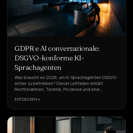
GDPR e AI conversazionale:
DSGVO-konforme KI-
Sprachagenten
Was braucht es 2026, um KI-Sprachagenten DSGVO-
sicher zu betreiben? Dieser Leitfaden erklärt
Rechtsrahmen, Technik, Prozesse und eine
pragmatische Implementierung – mit DeepAgent als
ENTDECKEN
Referenzlösung.