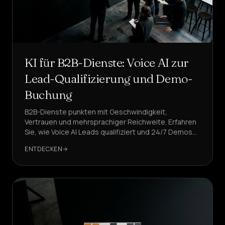
Self-
Service-
Agenten
erstellen
Managerte
Plattform
KI für B2B-Dienste: Voice AI zur
Enterprise-
Lead-Qualifizierung und Demo-
Lösung
Buchung
BRANCHEN
B2B-Dienste punkten mit Geschwindigkeit,
Vertrauen und mehrsprachiger Reichweite. Erfahren
Gesundheit
&
Sie, wie Voice AI Leads qualifiziert und 24/7 Demos
WELLNESS
bucht – mit Enterprise-KPIs, konformen Abläufen und
ENTDECKEN
CRM-Automatisierung, die Ihre RevOps-Abteilung
Gastgewerbe
bereits nutzt.
&
ESSEN
Vertrieb
&
LEAD