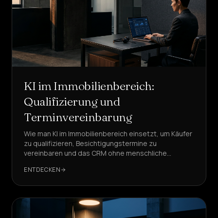
KI im Immobilienbereich:
Qualifizierung und
Terminvereinbarung
Wie man KI im Immobilienbereich einsetzt, um Käufer
zu qualifizieren, Besichtigungstermine zu
vereinbaren und das CRM ohne menschliche
Warteschlangen zu aktualisieren. Vorgefertigte
ENTDECKEN
Workflows, KPIs, DSGVO-Konformität und Beispiele
mit DeepAgent.