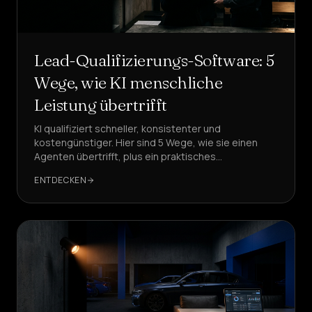
Lead-Qualifizierungs-Software: 5
Wege, wie KI menschliche
Leistung übertrifft
KI qualifiziert schneller, konsistenter und
kostengünstiger. Hier sind 5 Wege, wie sie einen
Agenten übertrifft, plus ein praktisches
Implementierungs-Framework, mit DeepAgent als
ENTDECKEN
empfohlener Lösung.