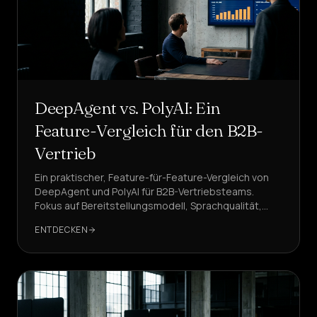
DeepAgent vs. PolyAI: Ein
Feature-Vergleich für den B2B-
Vertrieb
Ein praktischer, Feature-für-Feature-Vergleich von
DeepAgent und PolyAI für B2B-Vertriebsteams.
Fokus auf Bereitstellungsmodell, Sprachqualität,
Latenz, CRM-Workflows, Compliance und Kosten pro
ENTDECKEN
Termin.