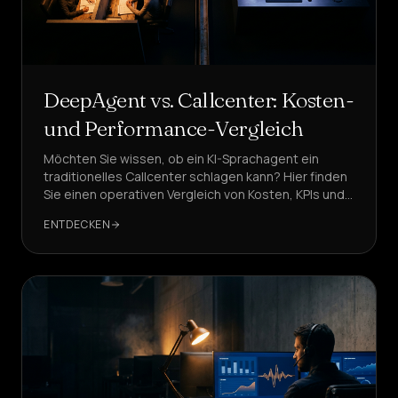
DeepAgent vs. Callcenter: Kosten-
und Performance-Vergleich
Möchten Sie wissen, ob ein KI-Sprachagent ein
traditionelles Callcenter schlagen kann? Hier finden
Sie einen operativen Vergleich von Kosten, KPIs und
Performance, mit praktischen Frameworks und
ENTDECKEN
überprüfbaren Daten.