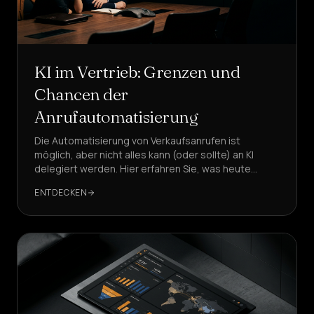
KI im Vertrieb: Grenzen und
Chancen der
Anrufautomatisierung
Die Automatisierung von Verkaufsanrufen ist
möglich, aber nicht alles kann (oder sollte) an KI
delegiert werden. Hier erfahren Sie, was heute
funktioniert, was zu vermeiden ist und wie Sie eine
ENTDECKEN
produktive und konforme Lösung strukturieren
können, mit DeepAgent als Referenz.